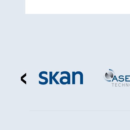
‹
NEWS