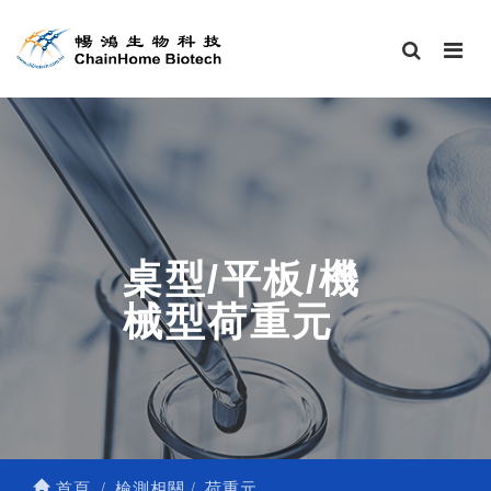
桌型/平板/機
械型荷重元
首頁
檢測相關
荷重元