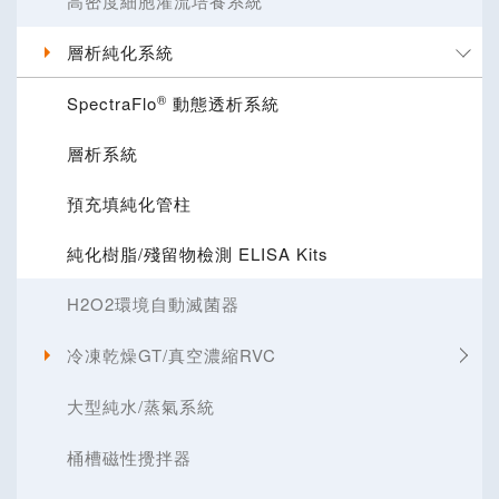
高密度細胞灌流培養系統
層析純化系統
®
SpectraFlo
動態透析系統
層析系統
預充填純化管柱
純化樹脂/殘留物檢測 ELISA Kits
H2O2環境自動滅菌器
冷凍乾燥GT/真空濃縮RVC
大型純水/蒸氣系統
桶槽磁性攪拌器