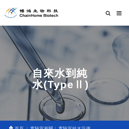
自來水到純
水(TypeⅡ)
首頁
實驗室相關
實驗室純水設備