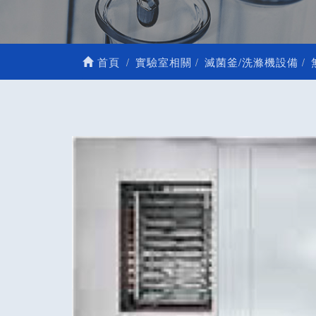
首頁
實驗室相關
滅菌釜/洗滌機設備