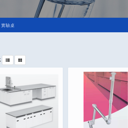
實驗桌
式