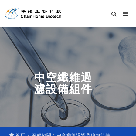
中空纖維過
濾設備組件
首頁
產程相關
中空纖維過濾及膜包組件