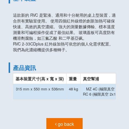
這款新的 RVC 是緊湊、通用和十分耐用的桌上型裝置，適
合所有實驗室使用。 使用四個紅外線燈的創新加熱可確保
快速、高效的真空濃縮。 強大的測量數據傳輸、標本溫度
測量和可編程操作促成了最佳結果。 玻璃蓋板可高度防有
機溶劑腐蝕，如三氟乙酸 和二甲基亞砜。
RVC 2-33CDplus 紅外線加熱可依您的個人化需求配置。
我們為此濃縮機提供多種轉子。
產品資訊
基本裝置尺寸(高 x 寬 x 深)
重量
真空幫浦
315 mm x 550 mm x 536mm
48 kg
MZ 4C (極限真空 2 mbar)
RC 6 (極限真空 2x10-3 mba
go back