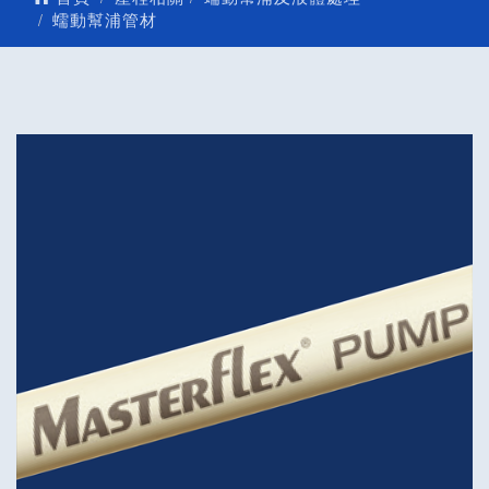
蠕動幫浦管材