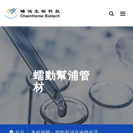
蠕動幫浦管
材
首頁
產程相關
蠕動幫浦及液體處理